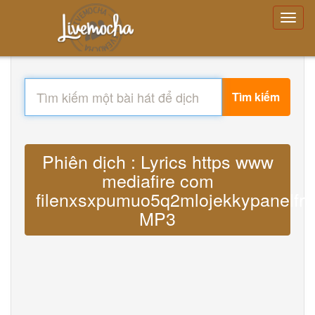
Tìm kiếm
Phiên dịch : Lyrics https www
mediafire com
filenxsxpumuo5q2mlojekkypanelfr
MP3