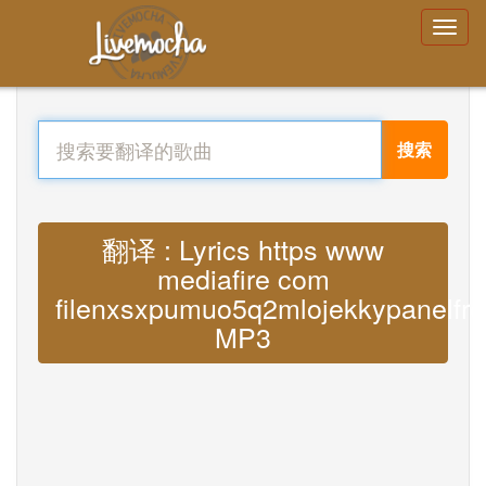
搜索
翻译 : Lyrics https www
mediafire com
filenxsxpumuo5q2mlojekkypanelfr
MP3