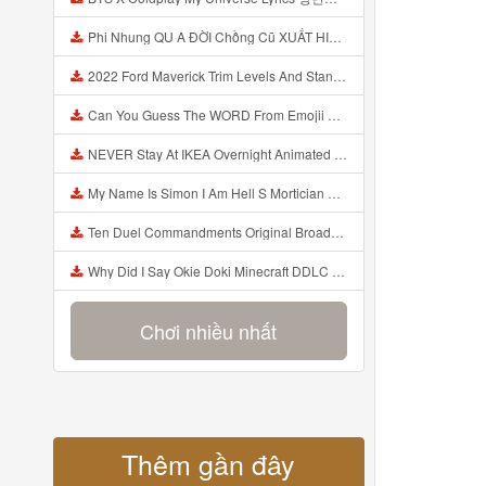
Phi Nhung QU A ĐỜI Chồng Cũ XUẤT HIỆN Khóc Hối Hận Vì Làm Điều KHỦNG KHIẾP Với Cô Mp3
2022 Ford Maverick Trim Levels And Standard Features Explained Mp3
Can You Guess The WORD From Emojii COMPOUND WORD EMOJII CHALLENGE 90 PEOPLE FAIL Guess Mp3
NEVER Stay At IKEA Overnight Animated SCP 3008 Horror Story Mp3
My Name Is Simon I Am Hell S Mortician And I Am Going To Kill God Creepypasta Mp3
Ten Duel Commandments Original Broadway Cast Of Hamilton Lyrics Mp3
Why Did I Say Okie Doki Minecraft DDLC Animated Music Video Song By The Stupendium Mp3
Chơi nhiều nhất
Thêm gần đây