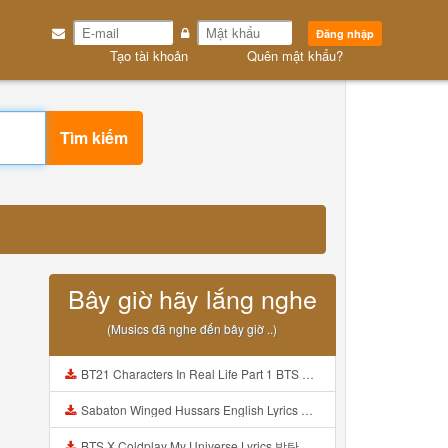
Đăng nhập
Tạo tài khoản
Quên mật khẩu?
Tìm kiếm
Bây giờ hãy lắng nghe
(Musics đã nghe đến bây giờ ..)
BT21 Characters In Real Life Part 1 BTS AND BT21 방탄소년단 BT21 BT21아가들은 아빠조아 따라쟁이들 BTS Vs BT21 Mp3
Sabaton Winged Hussars English Lyrics Mp3
BTS X Coldplay My Universe Lyrics 방탄소년단 콜드플레이 My Universe 가사 Color Coded Lyrics Han Rom Eng Mp3