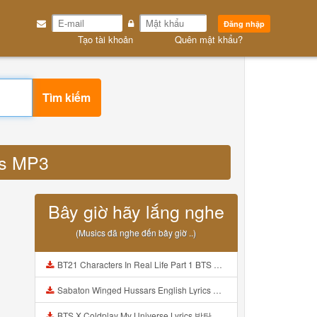
Đăng nhập
Tạo tài khoản
Quên mật khẩu?
Tìm kiếm
lis MP3
Bây giờ hãy lắng nghe
(Musics đã nghe đến bây giờ ..)
BT21 Characters In Real Life Part 1 BTS AND BT21 방탄소년단 BT21 BT21아가들은 아빠조아 따라쟁이들 BTS Vs BT21 Mp3
Sabaton Winged Hussars English Lyrics Mp3
BTS X Coldplay My Universe Lyrics 방탄소년단 콜드플레이 My Universe 가사 Color Coded Lyrics Han Rom Eng Mp3