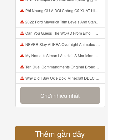
Phi Nhung QU A ĐỜI Chồng Cũ XUẤT HIỆN Khóc Hối Hận Vì Làm Điều KHỦNG KHIẾP Với Cô Mp3
2022 Ford Maverick Trim Levels And Standard Features Explained Mp3
Can You Guess The WORD From Emojii COMPOUND WORD EMOJII CHALLENGE 90 PEOPLE FAIL Guess Mp3
NEVER Stay At IKEA Overnight Animated SCP 3008 Horror Story Mp3
My Name Is Simon I Am Hell S Mortician And I Am Going To Kill God Creepypasta Mp3
Ten Duel Commandments Original Broadway Cast Of Hamilton Lyrics Mp3
Why Did I Say Okie Doki Minecraft DDLC Animated Music Video Song By The Stupendium Mp3
Chơi nhiều nhất
Thêm gần đây