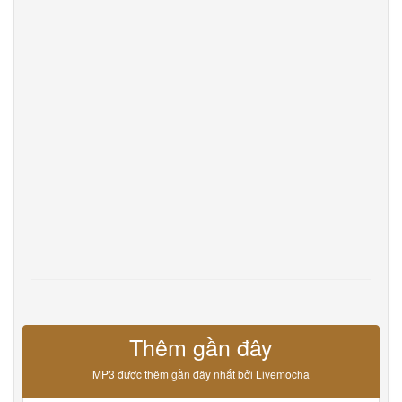
DevOps
Ngôn ngữ
English
Français
Deutsche
Português
Español
Pусский
Italiane
日本語
中文
한국어
عربى
हिंदी
ViệtNam
Türk