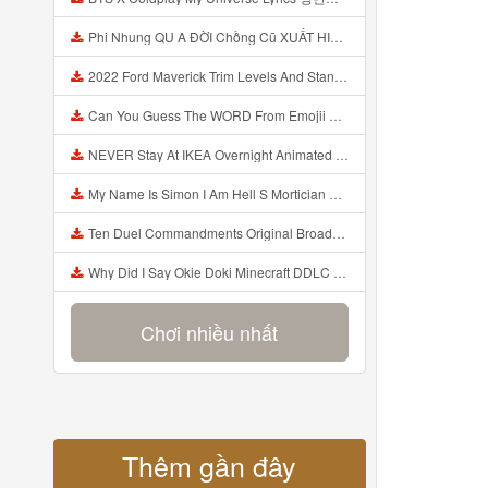
Phi Nhung QU A ĐỜI Chồng Cũ XUẤT HIỆN Khóc Hối Hận Vì Làm Điều KHỦNG KHIẾP Với Cô Mp3
2022 Ford Maverick Trim Levels And Standard Features Explained Mp3
Can You Guess The WORD From Emojii COMPOUND WORD EMOJII CHALLENGE 90 PEOPLE FAIL Guess Mp3
NEVER Stay At IKEA Overnight Animated SCP 3008 Horror Story Mp3
My Name Is Simon I Am Hell S Mortician And I Am Going To Kill God Creepypasta Mp3
Ten Duel Commandments Original Broadway Cast Of Hamilton Lyrics Mp3
Why Did I Say Okie Doki Minecraft DDLC Animated Music Video Song By The Stupendium Mp3
Chơi nhiều nhất
Thêm gần đây