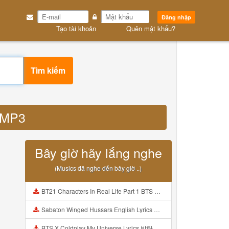
Đăng nhập
Tạo tài khoản
Quên mật khẩu?
Tìm kiếm
u MP3
Bây giờ hãy lắng nghe
(Musics đã nghe đến bây giờ ..)
BT21 Characters In Real Life Part 1 BTS AND BT21 방탄소년단 BT21 BT21아가들은 아빠조아 따라쟁이들 BTS Vs BT21 Mp3
Sabaton Winged Hussars English Lyrics Mp3
BTS X Coldplay My Universe Lyrics 방탄소년단 콜드플레이 My Universe 가사 Color Coded Lyrics Han Rom Eng Mp3