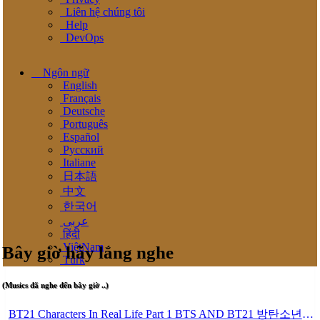
Liên hệ chúng tôi
Help
DevOps
Ngôn ngữ
English
Français
Deutsche
Português
Español
Pусский
Italiane
日本語
中文
한국어
عربى
हिंदी
ViệtNam
Bây giờ hãy lắng nghe
Türk
(Musics đã nghe đến bây giờ ..)
BT21 Characters In Real Life Part 1 BTS AND BT21 방탄소년단 BT21 BT21아가들은 아빠조아 따라쟁이들 BTS Vs BT21 Mp3