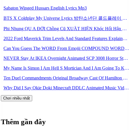
Sabaton Winged Hussars English Lyrics Mp3
BTS X Coldplay My Universe Lyrics 방탄소년단 콜드플레이 My Universe 가사 Color Coded Lyrics Han Rom Eng Mp3
Phi Nhung QU A ĐỜI Chồng Cũ XUẤT HIỆN Khóc Hối Hận Vì Làm Điều KHỦNG KHIẾP Với Cô Mp3
2022 Ford Maverick Trim Levels And Standard Features Explained Mp3
Can You Guess The WORD From Emojii COMPOUND WORD EMOJII CHALLENGE 90 PEOPLE FAIL Guess Mp3
NEVER Stay At IKEA Overnight Animated SCP 3008 Horror Story Mp3
My Name Is Simon I Am Hell S Mortician And I Am Going To Kill God Creepypasta Mp3
Ten Duel Commandments Original Broadway Cast Of Hamilton Lyrics Mp3
Why Did I Say Okie Doki Minecraft DDLC Animated Music Video Song By The Stupendium Mp3
Chơi nhiều nhất
Thêm gần đây