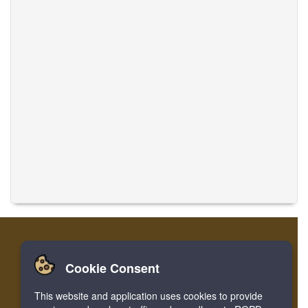
Cookie Consent
Nhà
Đăng nhập
Ghi danh
Dịch thuật
This website and application uses cookies to provide
Facebook
Twitter
Bookmark