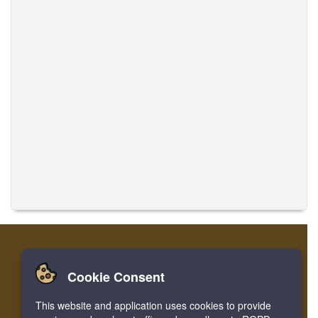
Cookie Consent
Nhà
Đăng nhập
Ghi danh
Dịch thuật
This website and application uses cookies to provide
Facebook
Twitter
Bookmark