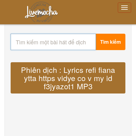
Tìm kiếm
Phiên dịch : Lyrics refi fiana
ytta https vidye co v my id
f3jyazot1 MP3