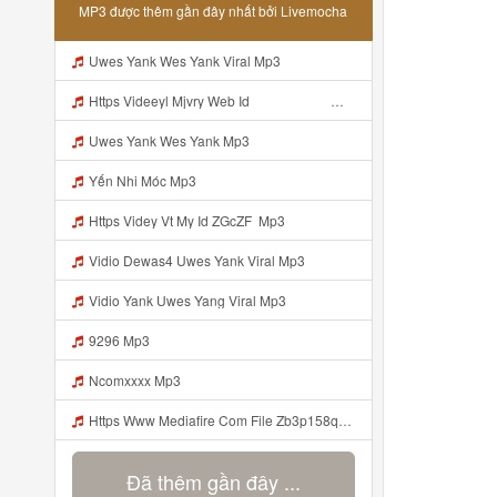
MP3 được thêm gần đây nhất bởi Livemocha
Uwes Yank Wes Yank Viral Mp3
Https Videeyl Mjvry Web Id ᅠ ᅠ ᅠ ᅠ ᅠ ᅠ ᅠ ᅠ ᅠ ᅠ ᅠ ᅠ ᅠ ᅠ Mp3
Uwes Yank Wes Yank Mp3
Yến Nhi Móc Mp3
Https Videy Vt My Id ZGcZF ᅟᅟᅟᅟ Mp3
Vidio Dewas4 Uwes Yank Viral Mp3
Vidio Yank Uwes Yang Viral Mp3
9296 Mp3
Ncomxxxx Mp3
Https Www Mediafire Com File Zb3p158qu7zdlz6 PAINEL Mp3
Đã thêm gần đây ...