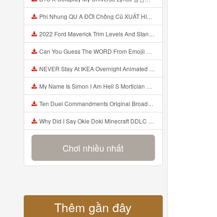
Phi Nhung QU A ĐỜI Chồng Cũ XUẤT HIỆN Khóc Hối Hận Vì Làm Điều KHỦNG KHIẾP Với Cô Mp3
2022 Ford Maverick Trim Levels And Standard Features Explained Mp3
Can You Guess The WORD From Emojii COMPOUND WORD EMOJII CHALLENGE 90 PEOPLE FAIL Guess Mp3
NEVER Stay At IKEA Overnight Animated SCP 3008 Horror Story Mp3
My Name Is Simon I Am Hell S Mortician And I Am Going To Kill God Creepypasta Mp3
Ten Duel Commandments Original Broadway Cast Of Hamilton Lyrics Mp3
Why Did I Say Okie Doki Minecraft DDLC Animated Music Video Song By The Stupendium Mp3
Chơi nhiều nhất
Thêm gần đây