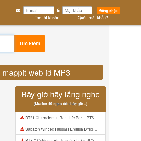
Đăng nhập
Tạo tài khoản
Quên mật khẩu?
Tìm kiếm
yc mappit web id MP3
Bây giờ hãy lắng nghe
(Musics đã nghe đến bây giờ ..)
BT21 Characters In Real Life Part 1 BTS AND BT21 방탄소년단 BT21 BT21아가들은 아빠조아 따라쟁이들 BTS Vs BT21 Mp3
Sabaton Winged Hussars English Lyrics Mp3
BTS X Coldplay My Universe Lyrics 방탄소년단 콜드플레이 My Universe 가사 Color Coded Lyrics Han Rom Eng Mp3