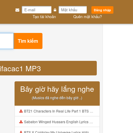
Đăng nhập
Tạo tài khoản
Quên mật khẩu?
Tìm kiếm
mtifacac1 MP3
Bây giờ hãy lắng nghe
(Musics đã nghe đến bây giờ ..)
BT21 Characters In Real Life Part 1 BTS AND BT21 방탄소년단 BT21 BT21아가들은 아빠조아 따라쟁이들 BTS Vs BT21 Mp3
Sabaton Winged Hussars English Lyrics Mp3
BTS X Coldplay My Universe Lyrics 방탄소년단 콜드플레이 My Universe 가사 Color Coded Lyrics Han Rom Eng Mp3