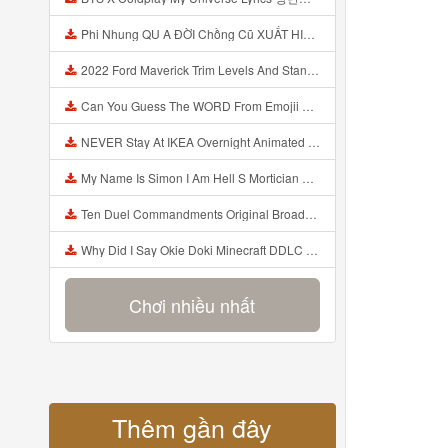
Phi Nhung QU A ĐỜI Chồng Cũ XUẤT HIỆN Khóc Hối Hận Vì Làm Điều KHỦNG KHIẾP Với Cô Mp3
2022 Ford Maverick Trim Levels And Standard Features Explained Mp3
Can You Guess The WORD From Emojii COMPOUND WORD EMOJII CHALLENGE 90 PEOPLE FAIL Guess Mp3
NEVER Stay At IKEA Overnight Animated SCP 3008 Horror Story Mp3
My Name Is Simon I Am Hell S Mortician And I Am Going To Kill God Creepypasta Mp3
Ten Duel Commandments Original Broadway Cast Of Hamilton Lyrics Mp3
Why Did I Say Okie Doki Minecraft DDLC Animated Music Video Song By The Stupendium Mp3
Chơi nhiều nhất
Thêm gần đây