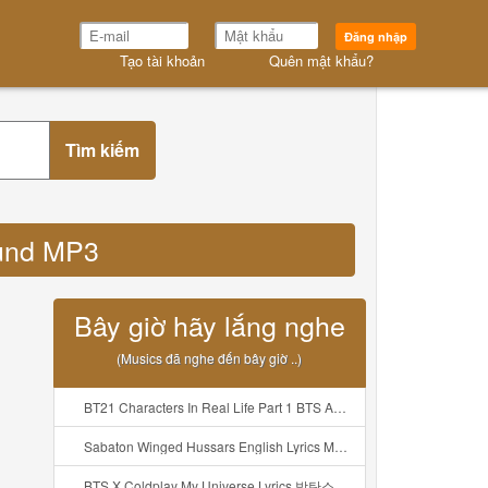
Đăng nhập
Tạo tài khoản
Quên mật khẩu?
Tìm kiếm
ound MP3
Bây giờ hãy lắng nghe
(Musics đã nghe đến bây giờ ..)
BT21 Characters In Real Life Part 1 BTS AND BT21 방탄소년단 BT21 BT21아가들은 아빠조아 따라쟁이들 BTS Vs BT21 Mp3
Sabaton Winged Hussars English Lyrics Mp3
BTS X Coldplay My Universe Lyrics 방탄소년단 콜드플레이 My Universe 가사 Color Coded Lyrics Han Rom Eng Mp3