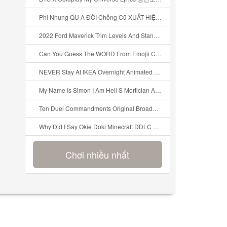
Phi Nhung QU A ĐỜI Chồng Cũ XUẤT HIỆN Khóc Hối Hận Vì Làm Điều KHỦNG KHIẾP Với Cô Mp3
2022 Ford Maverick Trim Levels And Standard Features Explained Mp3
Can You Guess The WORD From Emojii COMPOUND WORD EMOJII CHALLENGE 90 PEOPLE FAIL Guess Mp3
NEVER Stay At IKEA Overnight Animated SCP 3008 Horror Story Mp3
My Name Is Simon I Am Hell S Mortician And I Am Going To Kill God Creepypasta Mp3
Ten Duel Commandments Original Broadway Cast Of Hamilton Lyrics Mp3
Why Did I Say Okie Doki Minecraft DDLC Animated Music Video Song By The Stupendium Mp3
Chơi nhiều nhất
LivemochaLearn