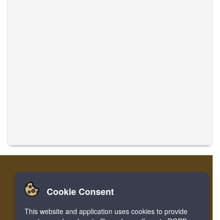
Cookie Consent
Nhà
Đăng nhập
Ghi danh
Dịch thuật
This website and application uses cookies to provide
Facebook
Twitter
Bookmark