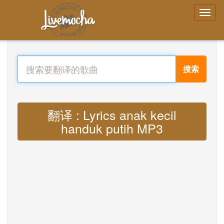
搜索
翻译 : Lyrics anak kecil
handuk putih MP3