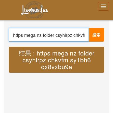
登录
创建帐号
忘记密码了吗？
搜索
菜单
家
登录
翻译 : Lyrics https mega nz folder
创建帐号
csyhlrpz chkvfm sy1bh6 qx8vxbu9a
学习
聊天
MP3
下载 App Free
下载 App Pro
翻译音乐
About
Terms
Privacy