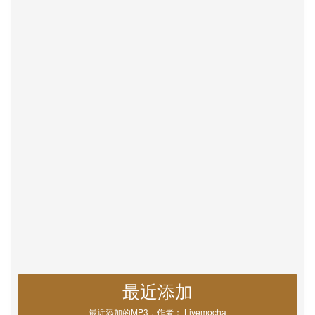
联系我们
Help
DevOps
语言
English
Français
Deutsche
Português
Español
Pусский
Italiane
日本語
中文
한국어
عربى
हिंदी
ViệtNam
Türk