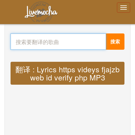
搜索
翻译 : Lyrics https videys fjajzb
web id verify php MP3