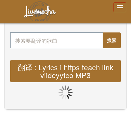
搜索
翻译 : Lyrics i https teach link
viideyytco MP3