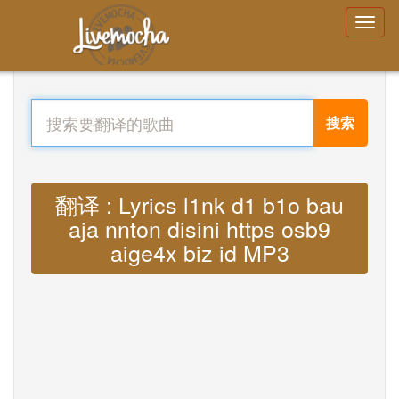
搜索
翻译 : Lyrics l1nk d1 b1o bau
aja nnton disini https osb9
aige4x biz id MP3