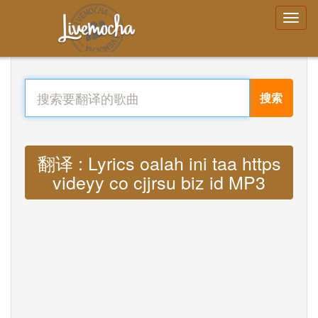
搜索
翻译 : Lyrics oalah ini taa https
videyy co cjjrsu biz id MP3