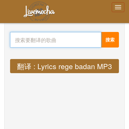
搜索
翻译 : Lyrics rege badan MP3