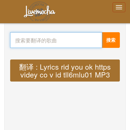
搜索
翻译 : Lyrics rid you ok https
videy co v id tll6mlu01 MP3