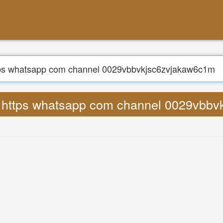
搜索
ral https whatsapp com channel 0029vb