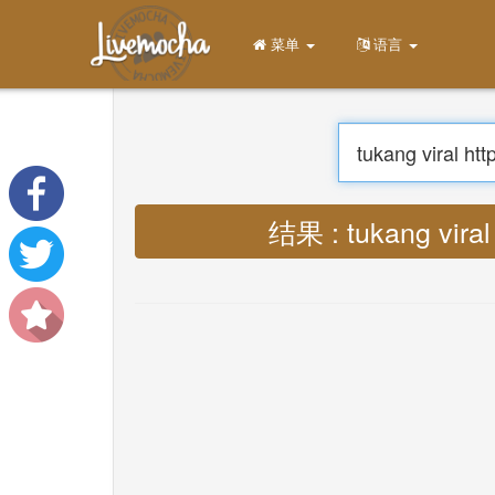
菜单
家
登录
创建帐号
学习
聊天
下载 App Free
翻译 : Lyrics tukang vi
下载 App Pro
翻译音乐
About
Terms
Privacy
联系我们
Help
DevOps