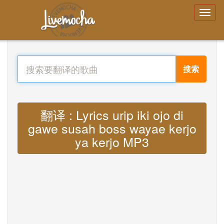
搜索
翻译 : Lyrics urip iki ojo di
gawe susah boss wayae kerjo
ya kerjo MP3