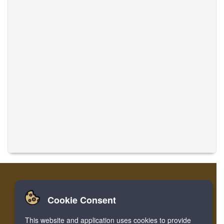
Cookie Consent
家
登录
寄存器
翻译音乐
This website and application uses cookies to provide