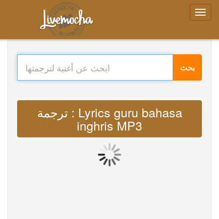
بحث
ترجمة : Lyrics guru bahasa
inghris MP3