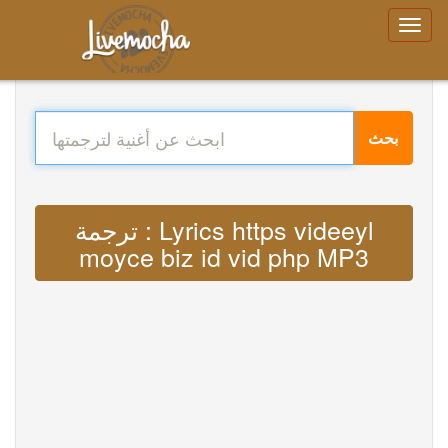
بحث
ترجمة : Lyrics https videeyl
moyce biz id vid php MP3