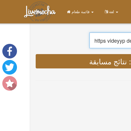
قائمة طعام
الصفحة الرئيسية
تسجيل الدخول
إنشاء حساب
يتعلم
محادثة
تحميل App Free
تحميل App Pro
ترجمة : L
ترجمة الموسيقى
About
Terms
Privacy
اتصل بنا
Help
DevOps
لغة