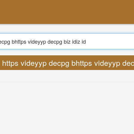
بحث
yrics https videyyp decpg bhttps videyyp decp