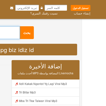
تسجيل الدخول
إنشاء حساب
نسيت رقمك السري؟
g biz idiz id MP3