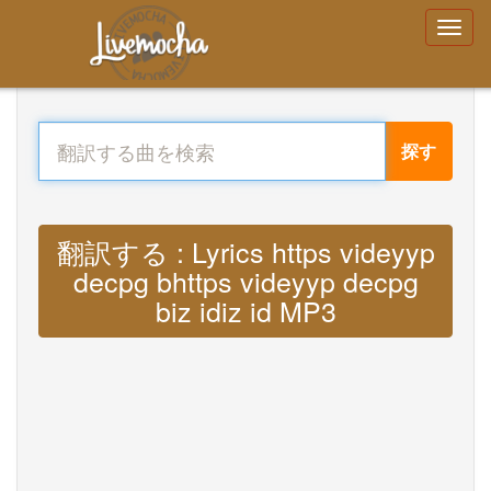
探す
翻訳する : Lyrics https videyyp
decpg bhttps videyyp decpg
biz idiz id MP3