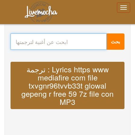
بحث
ترجمة : Lyrics https www
mediafire com file
txvgnr96tvvb33t glowal
gepeng r free 59 7z file con
MP3