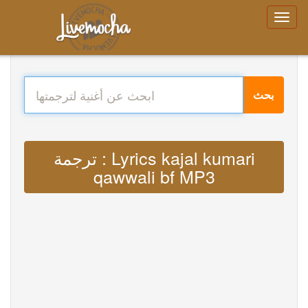
بحث
ترجمة : Lyrics kajal kumari
qawwali bf MP3