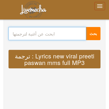
بحث
ترجمة : Lyrics new viral preeti
paswan mms full MP3