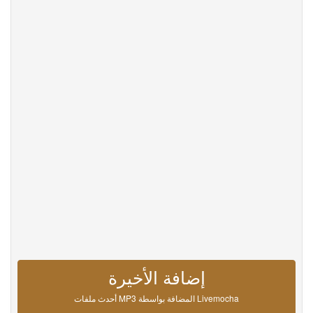
Help
DevOps
لغة
English
Français
Deutsche
Português
Español
Pусский
Italiane
日本語
中文
한국어
عربى
हिंदी
ViệtNam
Türk