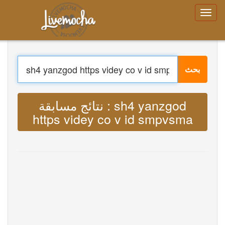
تسجيل الدخول
إنشاء حساب
نسيت رقمك السري؟
بحث
قائمة طعام
الصفحة الرئيسية
تسجيل الدخول
ترجمة : Lyrics sh4 yanzgod https videy
إنشاء حساب
يتعلم
co v id smpvsma MP3
محادثة
تحميل App Free
تحميل App Pro
ترجمة الموسيقى
About
Terms
Privacy
اتصل بنا