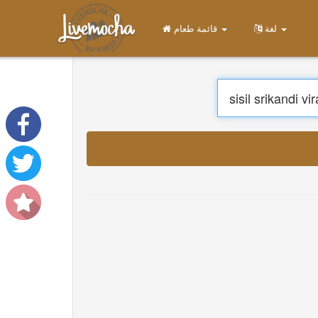
قائمة طعام
الصفحة الرئيسية
تسجيل الدخول
إنشاء حساب
يتعلم
محادثة
تحميل App Free
تحميل App Pro
ترجمة الموسيقى
About
Terms
Privacy
اتصل بنا
Help
DevOps
لغة