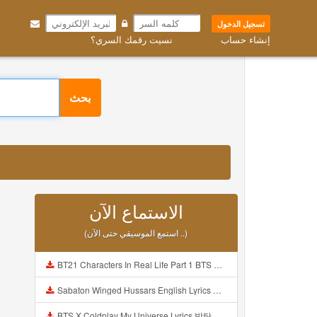
تسجيل الدخول
إنشاء حساب
نسيت رقمك السري؟
بحث
الاستماع الآن
(استمع الموسيقي حتى الآن ..)
BT21 Characters In Real Life Part 1 BTS AND BT21 방탄소년단 BT21 BT21아가들은 아빠조아 따라쟁이들 BTS Vs BT21 Mp3
Sabaton Winged Hussars English Lyrics Mp3
BTS X Coldplay My Universe Lyrics 방탄소년단 콜드플레이 My Universe 가사 Color Coded Lyrics Han Rom Eng Mp3