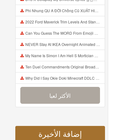
Phi Nhung QU A ĐỜI Chồng Cũ XUẤT HIỆN Khóc Hối Hận Vì Làm Điều KHỦNG KHIẾP Với Cô Mp3
2022 Ford Maverick Trim Levels And Standard Features Explained Mp3
Can You Guess The WORD From Emojii COMPOUND WORD EMOJII CHALLENGE 90 PEOPLE FAIL Guess Mp3
NEVER Stay At IKEA Overnight Animated SCP 3008 Horror Story Mp3
My Name Is Simon I Am Hell S Mortician And I Am Going To Kill God Creepypasta Mp3
Ten Duel Commandments Original Broadway Cast Of Hamilton Lyrics Mp3
Why Did I Say Okie Doki Minecraft DDLC Animated Music Video Song By The Stupendium Mp3
الأكثر لعبا
إضافة الأخيرة