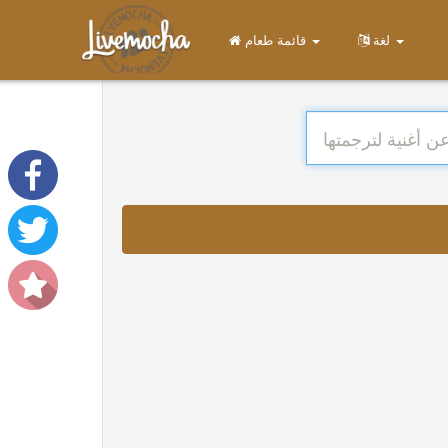
لغة
قائمة طعام