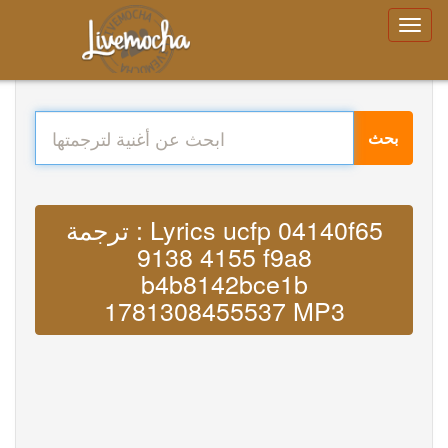
بحث
ترجمة : Lyrics ucfp 04140f65
9138 4155 f9a8
b4b8142bce1b
1781308455537 MP3