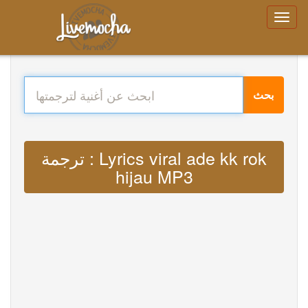
بحث
ترجمة : Lyrics viral ade kk rok
hijau MP3