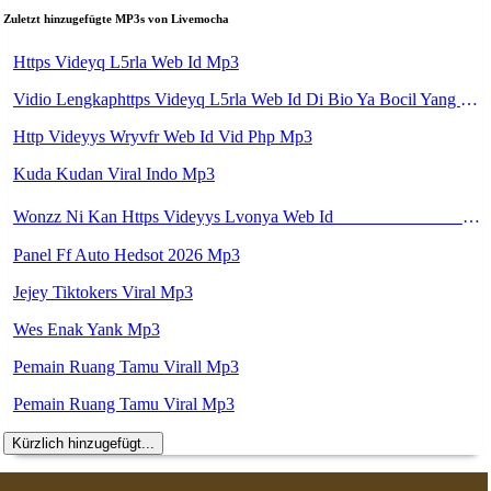
Zuletzt hinzugefügte MP3s von Livemocha
Https Videyq L5rla Web Id Mp3
Vidio Lengkaphttps Videyq L5rla Web Id Di Bio Ya Bocil Yang Lagi Viral Https Dood Li E Ldikpl83c35m Https Dood Li E B3ix794p74w0 Https Dood Li E Hhxlmqiibsqp Mp3
Http Videyys Wryvfr Web Id Vid Php Mp3
Kuda Kudan Viral Indo Mp3
Wonzz Ni Kan Https Videyys Lvonya Web Id ᅠ ᅠ ᅠ ᅠ ᅠ ᅠ ᅠ ᅠ ᅠ ᅠ ᅠ ᅠ ᅠ ᅠ ᅠ ᅠ ᅠ ᅠ ᅠ ᅠ OKK ᅠ ᅠ ᅠ ᅠ ᅠ ᅠ ᅠ ᅠ ᅠ ᅠ ᅠ ᅠ ᅠ ᅠ ᅠ ᅠ ᅠ ᅠ ᅠ ᅠ ᅠ ᅠ ᅠ ᅠ ᅠ ᅠ ᅠ ᅠ ᅠ ᅠ ᅠ ᅠ ᅠ ᅠ ᅠ ᅠ Mp3
Panel Ff Auto Hedsot 2026 Mp3
Jejey Tiktokers Viral Mp3
Wes Enak Yank Mp3
Pemain Ruang Tamu Virall Mp3
Pemain Ruang Tamu Viral Mp3
Kürzlich hinzugefügt...