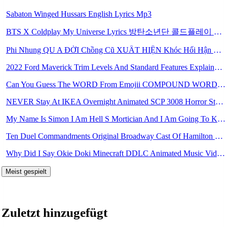
Sabaton Winged Hussars English Lyrics Mp3
BTS X Coldplay My Universe Lyrics 방탄소년단 콜드플레이 My Universe 가사 Color Coded Lyrics Han Rom Eng Mp3
Phi Nhung QU A ĐỜI Chồng Cũ XUẤT HIỆN Khóc Hối Hận Vì Làm Điều KHỦNG KHIẾP Với Cô Mp3
2022 Ford Maverick Trim Levels And Standard Features Explained Mp3
Can You Guess The WORD From Emojii COMPOUND WORD EMOJII CHALLENGE 90 PEOPLE FAIL Guess Mp3
NEVER Stay At IKEA Overnight Animated SCP 3008 Horror Story Mp3
My Name Is Simon I Am Hell S Mortician And I Am Going To Kill God Creepypasta Mp3
Ten Duel Commandments Original Broadway Cast Of Hamilton Lyrics Mp3
Why Did I Say Okie Doki Minecraft DDLC Animated Music Video Song By The Stupendium Mp3
Meist gespielt
Zuletzt hinzugefügt