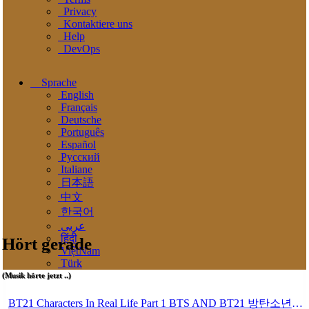
Privacy
Kontaktiere uns
Help
DevOps
Sprache
English
Français
Deutsche
Português
Español
Pусский
Italiane
日本語
中文
한국어
عربى
हिंदी
Hört gerade
ViệtNam
Türk
(Musik hörte jetzt ..)
BT21 Characters In Real Life Part 1 BTS AND BT21 방탄소년단 BT21 BT21아가들은 아빠조아 따라쟁이들 BTS Vs BT21 Mp3