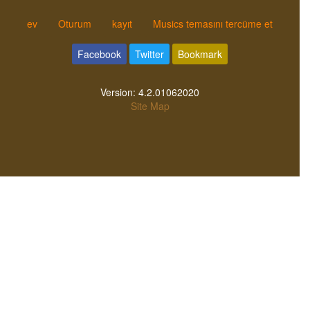
ev
Oturum
kayıt
Musics temasını tercüme et
Facebook
Twitter
Bookmark
Version:
4.2.01062020
Site Map