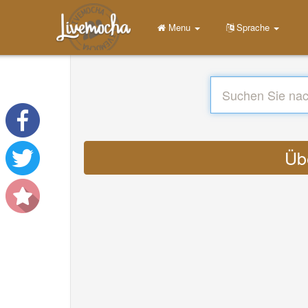
Menu
Sprache
Üb