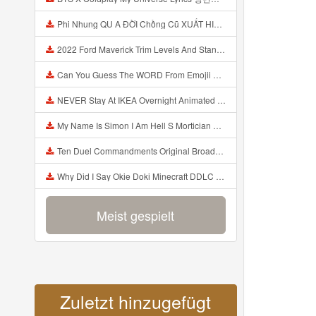
Phi Nhung QU A ĐỜI Chồng Cũ XUẤT HIỆN Khóc Hối Hận Vì Làm Điều KHỦNG KHIẾP Với Cô Mp3
2022 Ford Maverick Trim Levels And Standard Features Explained Mp3
Can You Guess The WORD From Emojii COMPOUND WORD EMOJII CHALLENGE 90 PEOPLE FAIL Guess Mp3
NEVER Stay At IKEA Overnight Animated SCP 3008 Horror Story Mp3
My Name Is Simon I Am Hell S Mortician And I Am Going To Kill God Creepypasta Mp3
Ten Duel Commandments Original Broadway Cast Of Hamilton Lyrics Mp3
Why Did I Say Okie Doki Minecraft DDLC Animated Music Video Song By The Stupendium Mp3
Meist gespielt
Zuletzt hinzugefügt