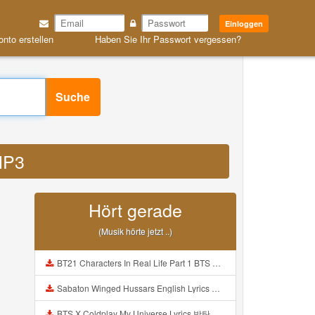
Einloggen
onto erstellen
Haben Sie Ihr Passwort vergessen?
Suche
MP3
Hört gerade
(Musik hörte jetzt ..)
BT21 Characters In Real Life Part 1 BTS AND BT21 방탄소년단 BT21 BT21아가들은 아빠조아 따라쟁이들 BTS Vs BT21 Mp3
Sabaton Winged Hussars English Lyrics Mp3
BTS X Coldplay My Universe Lyrics 방탄소년단 콜드플레이 My Universe 가사 Color Coded Lyrics Han Rom Eng Mp3