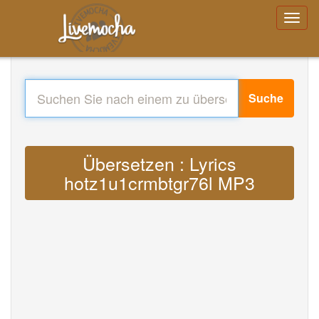
Suche
Übersetzen : Lyrics
hotz1u1crmbtgr76l MP3