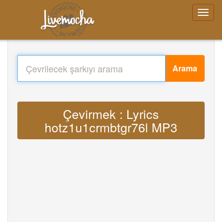
Arama
Çevirmek : Lyrics
hotz1u1crmbtgr76l MP3