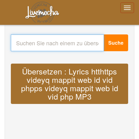
Suche
Übersetzen : Lyrics htthttps
videyq mappit web id vid
phpps videyq mappit web id
vid php MP3