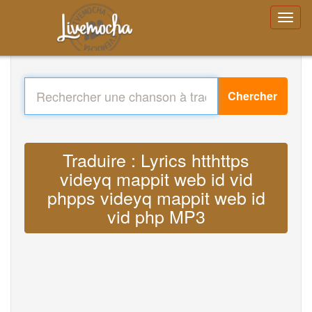
Chercher
Traduire : Lyrics htthttps
videyq mappit web id vid
phpps videyq mappit web id
vid php MP3