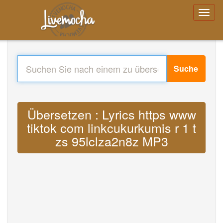
Suche
Übersetzen : Lyrics https www
tiktok com linkcukurkumis r 1 t
zs 95lclza2n8z MP3