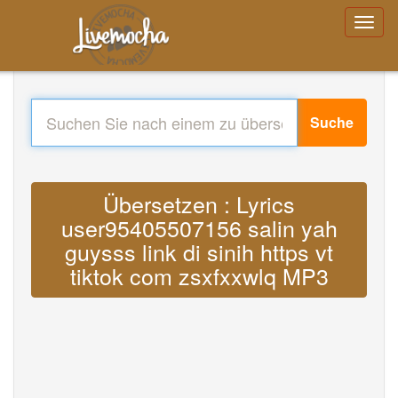
Suche
Übersetzen : Lyrics
user95405507156 salin yah
guysss link di sinih https vt
tiktok com zsxfxxwlq MP3