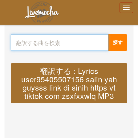
探す
翻訳する : Lyrics
user95405507156 salin yah
guysss link di sinih https vt
tiktok com zsxfxxwlq MP3