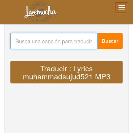
Buscar
Traducir : Lyrics
muhammadsujud521 MP3