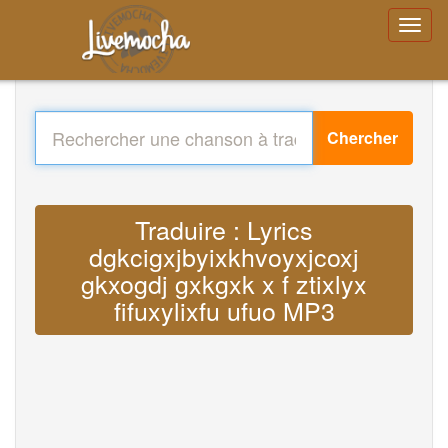
Chercher
Traduire : Lyrics
dgkcigxjbyixkhvoyxjcoxj
gkxogdj gxkgxk x f ztixlyx
fifuxylixfu ufuo MP3