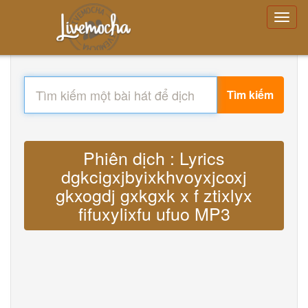
Tìm kiếm
Phiên dịch : Lyrics
dgkcigxjbyixkhvoyxjcoxj
gkxogdj gxkgxk x f ztixlyx
fifuxylixfu ufuo MP3